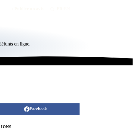
Publier un avis
FR
/
EN
éfunts en ligne.
Facebook
GIONS