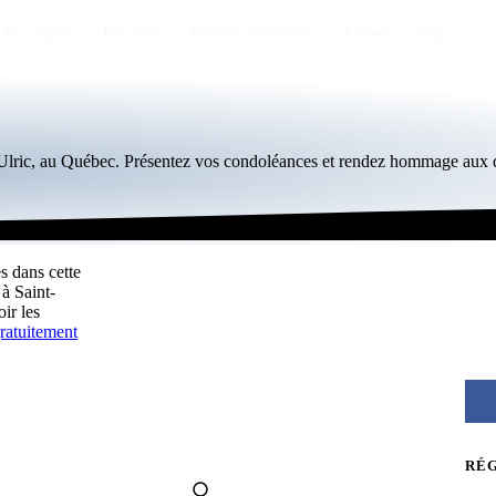
Par région
Par ville
Maisons funéraires
Éternea
Blog
-Ulric, au Québec. Présentez vos condoléances et rendez hommage aux d
s dans cette
à Saint-
ir les
ratuitement
RÉ