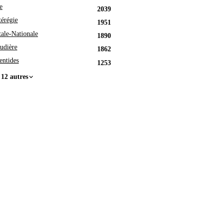
e
2039
érégie
1951
tale-Nationale
1890
udière
1862
entides
1253
 12 autres