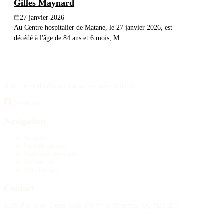
Gilles Maynard
27 janvier 2026
Au Centre hospitalier de Matane, le 27 janvier 2026, est
décédé à l'âge de 84 ans et 6 mois, M....
À la source d'information sur les avis de décès.
Facebook
Navigation
Accueil
Publier un avis
Maisons funéraires
Recherche
Mon compte
Contact
4388 Rue Saint-Denis Suite 200 #770 Montreal, QC H2J 2L1