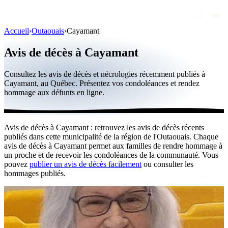
Accueil
›
Outaouais
›
Cayamant
Avis de décès
Avis de décès à Cayamant
Personnalités publiques
Consultez les avis de décès et nécrologies récemment publiés à
Québec
Cayamant, au Québec. Présentez vos condoléances et rendez
hommage aux défunts en ligne.
Canada
International
Avis de décès à Cayamant : retrouvez les avis de décès récents
Par région
publiés dans cette municipalité de la région de l'Outaouais. Chaque
avis de décès à Cayamant permet aux familles de rendre hommage à
Par ville
un proche et de recevoir les condoléances de la communauté. Vous
pouvez
publier un avis de décès facilement
ou consulter les
hommages publiés.
Maisons funéraires
Éternea
Blog