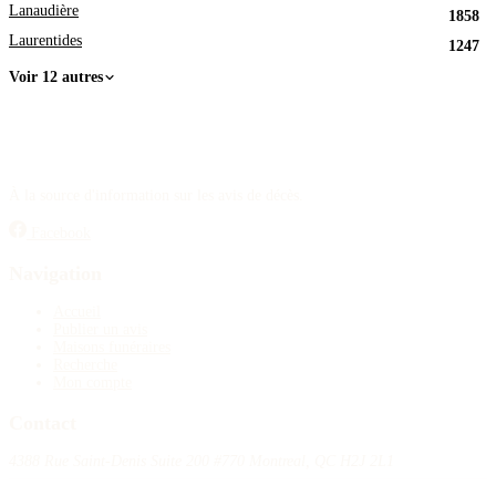
Lanaudière
1858
Laurentides
1247
Voir 12 autres
À la source d'information sur les avis de décès.
Facebook
Navigation
Accueil
Publier un avis
Maisons funéraires
Recherche
Mon compte
Contact
4388 Rue Saint-Denis Suite 200 #770 Montreal, QC H2J 2L1