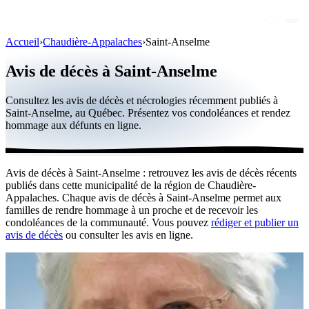
Accueil
›
Chaudière-Appalaches
›
Saint-Anselme
Avis de décès
Avis de décès à Saint-Anselme
Personnalités publiques
Consultez les avis de décès et nécrologies récemment publiés à
Québec
Saint-Anselme, au Québec. Présentez vos condoléances et rendez
hommage aux défunts en ligne.
Canada
International
Avis de décès à Saint-Anselme : retrouvez les avis de décès récents
Par région
publiés dans cette municipalité de la région de Chaudière-
Appalaches. Chaque avis de décès à Saint-Anselme permet aux
Par ville
familles de rendre hommage à un proche et de recevoir les
condoléances de la communauté. Vous pouvez
rédiger et publier un
avis de décès
ou consulter les avis en ligne.
Maisons funéraires
Éternea
Blog