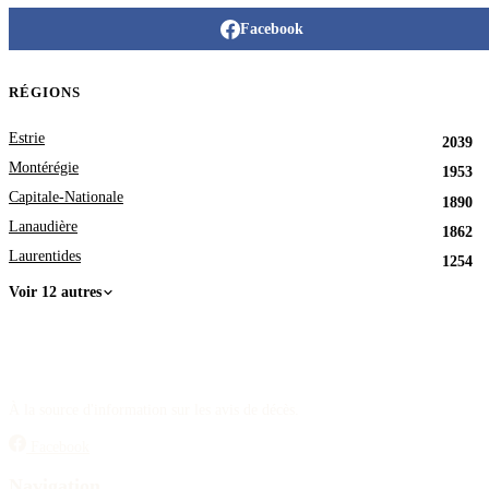
Facebook
RÉGIONS
Estrie
2039
Montérégie
1953
Capitale-Nationale
1890
Lanaudière
1862
Laurentides
1254
Voir 12 autres
À la source d'information sur les avis de décès.
Facebook
Navigation