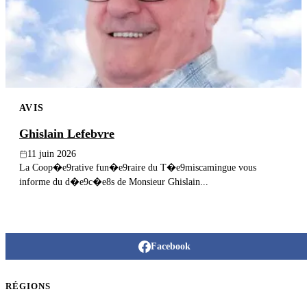
Publier un avis
Recherche
AVIS
Ghislain Lefebvre
11 juin 2026
La Coop�e9rative fun�e9raire du T�e9miscamingue vous
informe du d�e9c�e8s de Monsieur Ghislain...
Facebook
RÉGIONS