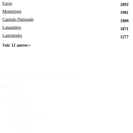
Estrie
2092
Montérégie
1981
Capitale-Nationale
1909
Lanaudière
1871
Laurentides
1277
Voir 12 autres
À la source d'information sur les avis de décès.
Facebook
Navigation
Accueil
Publier un avis
Maisons funéraires
Recherche
Mon compte