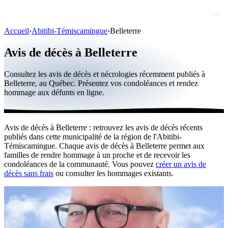
Accueil
›
Abitibi-Témiscamingue
›
Belleterre
Avis de décès
Avis de décès à Belleterre
Personnalités publiques
Consultez les avis de décès et nécrologies récemment publiés à
Québec
Belleterre, au Québec. Présentez vos condoléances et rendez
hommage aux défunts en ligne.
Canada
International
Avis de décès à Belleterre : retrouvez les avis de décès récents
Par région
publiés dans cette municipalité de la région de l'Abitibi-
Témiscamingue. Chaque avis de décès à Belleterre permet aux
Par ville
familles de rendre hommage à un proche et de recevoir les
condoléances de la communauté. Vous pouvez
créer un avis de
décès sans frais
ou consulter les hommages existants.
Maisons funéraires
Éternea
Blog