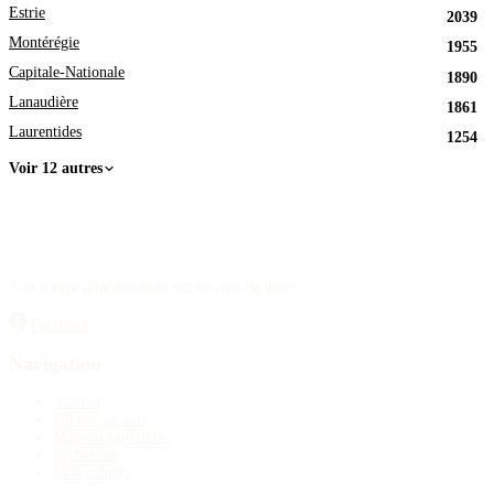
Estrie
2039
Montérégie
1955
Capitale-Nationale
1890
Lanaudière
1861
Laurentides
1254
Voir 12 autres
À la source d'information sur les avis de décès.
Facebook
Navigation
Accueil
Publier un avis
Maisons funéraires
Recherche
Mon compte