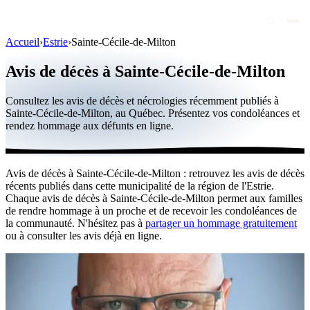
Accueil
›
Estrie
›
Sainte-Cécile-de-Milton
Avis de décès
Avis de décès à Sainte-Cécile-de-Milton
Personnalités publiques
Consultez les avis de décès et nécrologies récemment publiés à
Québec
Sainte-Cécile-de-Milton, au Québec. Présentez vos condoléances et
rendez hommage aux défunts en ligne.
Canada
International
Avis de décès à Sainte-Cécile-de-Milton : retrouvez les avis de décès
Par région
récents publiés dans cette municipalité de la région de l'Estrie.
Chaque avis de décès à Sainte-Cécile-de-Milton permet aux familles
Par ville
de rendre hommage à un proche et de recevoir les condoléances de
la communauté. N'hésitez pas à
partager un hommage gratuitement
ou à consulter les avis déjà en ligne.
Maisons funéraires
Éternea
Blog