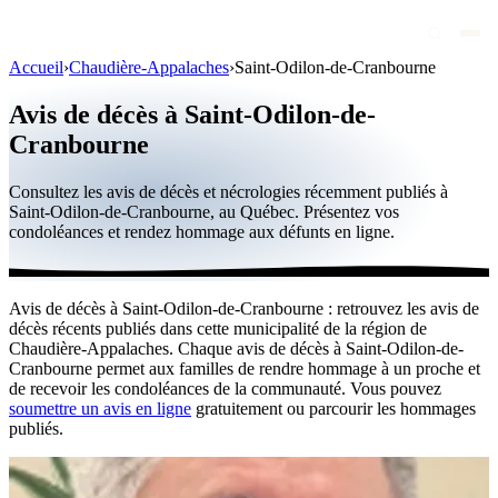
Accueil
›
Chaudière-Appalaches
›
Saint-Odilon-de-Cranbourne
Avis de décès
Avis de décès à Saint-Odilon-de-
Personnalités publiques
Cranbourne
Québec
Consultez les avis de décès et nécrologies récemment publiés à
Saint-Odilon-de-Cranbourne, au Québec. Présentez vos
Canada
condoléances et rendez hommage aux défunts en ligne.
International
Par région
Avis de décès à Saint-Odilon-de-Cranbourne : retrouvez les avis de
décès récents publiés dans cette municipalité de la région de
Par ville
Chaudière-Appalaches. Chaque avis de décès à Saint-Odilon-de-
Cranbourne permet aux familles de rendre hommage à un proche et
Maisons funéraires
de recevoir les condoléances de la communauté. Vous pouvez
soumettre un avis en ligne
gratuitement ou parcourir les hommages
Éternea
publiés.
Blog