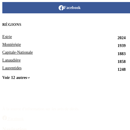
Facebook
RÉGIONS
Estrie
2024
Montérégie
1939
Capitale-Nationale
1883
Lanaudière
1858
Laurentides
1248
Voir 12 autres
À la source d'information sur les avis de décès.
Facebook
Navigation