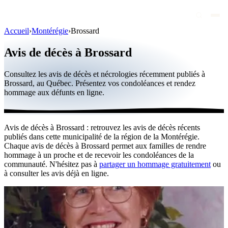
Accueil
›
Montérégie
›
Brossard
Avis de décès
Avis de décès à Brossard
Personnalités publiques
Consultez les avis de décès et nécrologies récemment publiés à
Québec
Brossard, au Québec. Présentez vos condoléances et rendez
hommage aux défunts en ligne.
Canada
International
Avis de décès à Brossard : retrouvez les avis de décès récents
Par région
publiés dans cette municipalité de la région de la Montérégie.
Chaque avis de décès à Brossard permet aux familles de rendre
Par ville
hommage à un proche et de recevoir les condoléances de la
communauté. N'hésitez pas à
partager un hommage gratuitement
ou
à consulter les avis déjà en ligne.
Maisons funéraires
Éternea
Blog