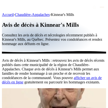
Accueil
›
Chaudière-Appalaches
›
Kinnear's Mills
Avis de décès
Avis de décès à Kinnear's Mills
Personnalités publiques
Consultez les avis de décès et nécrologies récemment publiés à
Québec
Kinnear's Mills, au Québec. Présentez vos condoléances et rendez
hommage aux défunts en ligne.
Canada
International
Avis de décès à Kinnear's Mills : retrouvez les avis de décès récents
Par région
publiés dans cette municipalité de la région de Chaudière-
Appalaches. Chaque avis de décès à Kinnear's Mills permet aux
Par ville
familles de rendre hommage à un proche et de recevoir les
condoléances de la communauté. Vous pouvez
afficher un avis de
décès en ligne
gratuitement ou parcourir les hommages existants.
Maisons funéraires
Éternea
Blog