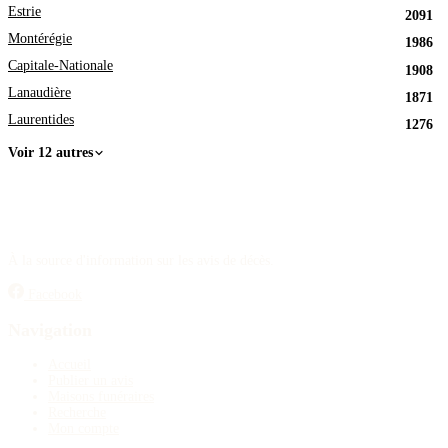
Estrie
2091
Montérégie
1986
Capitale-Nationale
1908
Lanaudière
1871
Laurentides
1276
Voir 12 autres
À la source d'information sur les avis de décès.
Facebook
Navigation
Accueil
Publier un avis
Maisons funéraires
Recherche
Mon compte