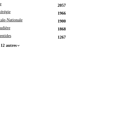
e
2057
érégie
1966
tale-Nationale
1900
udière
1868
entides
1267
 12 autres