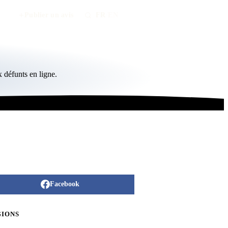
Publier un avis
FR
/
EN
 défunts en ligne.
Facebook
GIONS