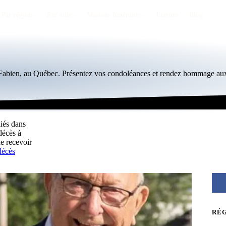
Par région
Par ville
Maisons funéraires
Éternea
Blog
t-Fabien, au Québec. Présentez vos condoléances et rendez hommage aux
liés dans
décès à
e recevoir
décès
RÉ