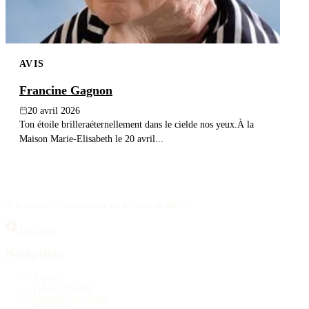
AVIS
Francine Gagnon
20 avril 2026
Ton étoile brilleraéternellement dans le cielde nos yeux.À la
Maison Marie-Elisabeth le 20 avril...
À la source d'information sur les avis de décès.
Facebook
Navigation
Accueil
Publier un avis
Maisons funéraires