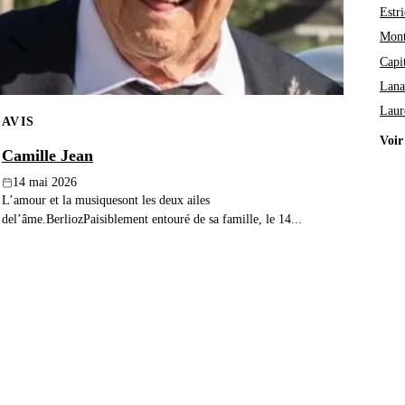
Estri
Mont
Capi
Lana
Laur
AVIS
Voir
Camille Jean
14 mai 2026
L’amour et la musiquesont les deux ailes
del’âme.BerliozPaisiblement entouré de sa famille, le 14...