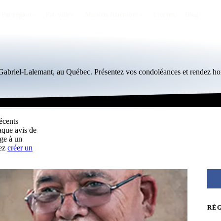
Par région
Par ville
Maisons funéraires
Éternea
Blog
t-Gabriel-Lalemant, au Québec. Présentez vos condoléances et rendez h
écents
aque avis de
ge à un
vez
créer un
RÉ