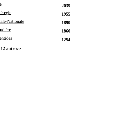
e
2039
érégie
1955
tale-Nationale
1890
udière
1860
entides
1254
 12 autres