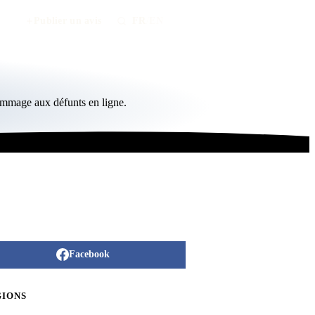
Publier un avis
FR
/
EN
ommage aux défunts en ligne.
Facebook
GIONS