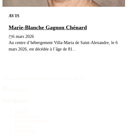
AVIS
Marie-Blanche Gagnon Chénard
6 mars 2026
Au centre d’hébergement Villa-Maria de Saint-Alexandre, le 6
mars 2026, est décédée à l’âge de 81...
À la source d'information sur les avis de décès.
Facebook
Navigation
Accueil
Publier un avis
Maisons funéraires
Recherche
Mon compte