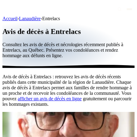
Accueil
›
Lanaudière
›
Entrelacs
Avis de décès
Avis de décès à Entrelacs
Personnalités publiques
Consultez les avis de décès et nécrologies récemment publiés à
Québec
Entrelacs, au Québec. Présentez vos condoléances et rendez
hommage aux défunts en ligne.
Canada
International
Avis de décès à Entrelacs : retrouvez les avis de décès récents
Par région
publiés dans cette municipalité de la région de Lanaudière. Chaque
avis de décès à Entrelacs permet aux familles de rendre hommage à
Par ville
un proche et de recevoir les condoléances de la communauté. Vous
pouvez
afficher un avis de décès en ligne
gratuitement ou parcourir
les hommages existants.
Maisons funéraires
Éternea
Blog