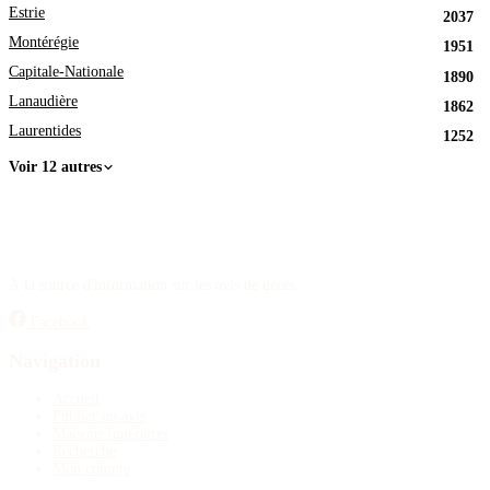
Estrie
2037
Montérégie
1951
Capitale-Nationale
1890
Lanaudière
1862
Laurentides
1252
Voir 12 autres
À la source d'information sur les avis de décès.
Facebook
Navigation
Accueil
Publier un avis
Maisons funéraires
Recherche
Mon compte