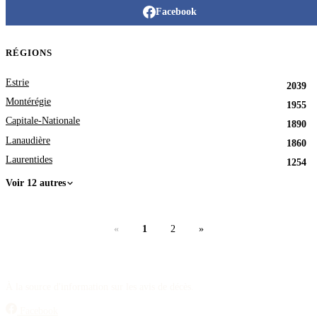
Facebook
RÉGIONS
Estrie
2039
Montérégie
1955
Capitale-Nationale
1890
Lanaudière
1860
Laurentides
1254
Voir 12 autres
«
1
2
»
À la source d'information sur les avis de décès.
Facebook