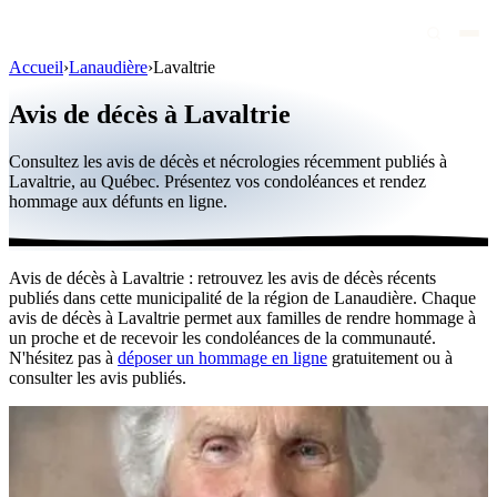
Accueil
›
Lanaudière
›
Lavaltrie
Avis de décès
Avis de décès à Lavaltrie
Personnalités publiques
Consultez les avis de décès et nécrologies récemment publiés à
Québec
Lavaltrie, au Québec. Présentez vos condoléances et rendez
hommage aux défunts en ligne.
Canada
International
Avis de décès à Lavaltrie : retrouvez les avis de décès récents
Par région
publiés dans cette municipalité de la région de Lanaudière. Chaque
avis de décès à Lavaltrie permet aux familles de rendre hommage à
Par ville
un proche et de recevoir les condoléances de la communauté.
N'hésitez pas à
déposer un hommage en ligne
gratuitement ou à
consulter les avis publiés.
Maisons funéraires
Éternea
Blog