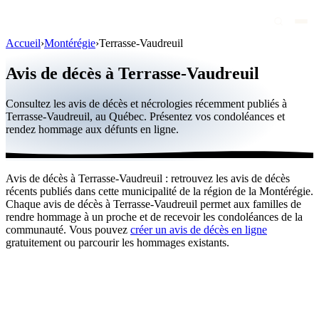
Accueil
›
Montérégie
›
Terrasse-Vaudreuil
Avis de décès
Avis de décès à Terrasse-Vaudreuil
Personnalités publiques
Consultez les avis de décès et nécrologies récemment publiés à
Québec
Terrasse-Vaudreuil, au Québec. Présentez vos condoléances et
rendez hommage aux défunts en ligne.
Canada
International
Avis de décès à Terrasse-Vaudreuil : retrouvez les avis de décès
Par région
récents publiés dans cette municipalité de la région de la Montérégie.
Chaque avis de décès à Terrasse-Vaudreuil permet aux familles de
Par ville
rendre hommage à un proche et de recevoir les condoléances de la
communauté. Vous pouvez
créer un avis de décès en ligne
gratuitement ou parcourir les hommages existants.
Maisons funéraires
Éternea
Blog