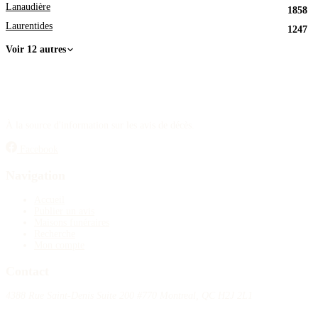
Lanaudière
1858
Laurentides
1247
Voir 12 autres
À la source d'information sur les avis de décès.
Facebook
Navigation
Accueil
Publier un avis
Maisons funéraires
Recherche
Mon compte
Contact
4388 Rue Saint-Denis Suite 200 #770 Montreal, QC H2J 2L1