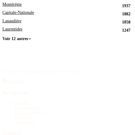
Montérégie
1937
Capitale-Nationale
1882
Lanaudière
1858
Laurentides
1247
Voir 12 autres
À la source d'information sur les avis de décès.
Facebook
Navigation
Accueil
Publier un avis
Maisons funéraires
Recherche
Mon compte
Contact