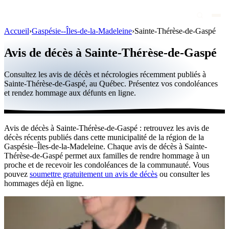
Accueil
›
Gaspésie--Îles-de-la-Madeleine
›
Sainte-Thérèse-de-Gaspé
Avis de décès
Avis de décès à Sainte-Thérèse-de-Gaspé
Personnalités publiques
Consultez les avis de décès et nécrologies récemment publiés à
Québec
Sainte-Thérèse-de-Gaspé, au Québec. Présentez vos condoléances
et rendez hommage aux défunts en ligne.
Canada
International
Avis de décès à Sainte-Thérèse-de-Gaspé : retrouvez les avis de
Par région
décès récents publiés dans cette municipalité de la région de la
Gaspésie–Îles-de-la-Madeleine. Chaque avis de décès à Sainte-
Par ville
Thérèse-de-Gaspé permet aux familles de rendre hommage à un
proche et de recevoir les condoléances de la communauté. Vous
pouvez
soumettre gratuitement un avis de décès
ou consulter les
Maisons funéraires
hommages déjà en ligne.
Éternea
Blog