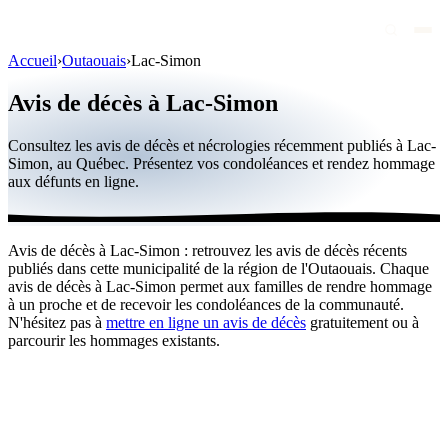
Accueil
›
Outaouais
›
Lac-Simon
Avis de décès
Avis de décès à Lac-Simon
Personnalités publiques
Consultez les avis de décès et nécrologies récemment publiés à Lac-
Québec
Simon, au Québec. Présentez vos condoléances et rendez hommage
aux défunts en ligne.
Canada
International
Avis de décès à Lac-Simon : retrouvez les avis de décès récents
Par région
publiés dans cette municipalité de la région de l'Outaouais. Chaque
avis de décès à Lac-Simon permet aux familles de rendre hommage
Par ville
à un proche et de recevoir les condoléances de la communauté.
N'hésitez pas à
mettre en ligne un avis de décès
gratuitement ou à
parcourir les hommages existants.
Maisons funéraires
Éternea
Blog