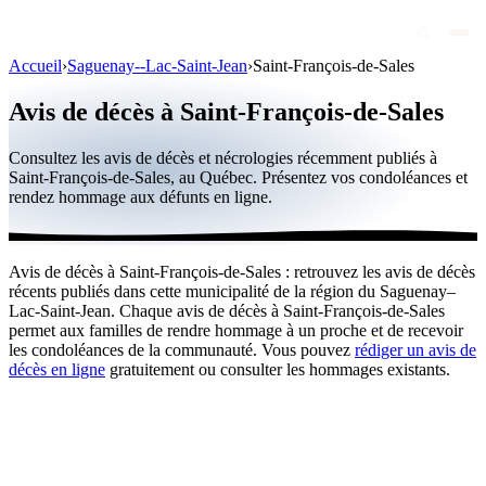
Accueil
›
Saguenay--Lac-Saint-Jean
›
Saint-François-de-Sales
Avis de décès
Avis de décès à Saint-François-de-Sales
Personnalités publiques
Consultez les avis de décès et nécrologies récemment publiés à
Québec
Saint-François-de-Sales, au Québec. Présentez vos condoléances et
rendez hommage aux défunts en ligne.
Canada
International
Avis de décès à Saint-François-de-Sales : retrouvez les avis de décès
Par région
récents publiés dans cette municipalité de la région du Saguenay–
Lac-Saint-Jean. Chaque avis de décès à Saint-François-de-Sales
Par ville
permet aux familles de rendre hommage à un proche et de recevoir
les condoléances de la communauté. Vous pouvez
rédiger un avis de
décès en ligne
gratuitement ou consulter les hommages existants.
Maisons funéraires
Éternea
Blog