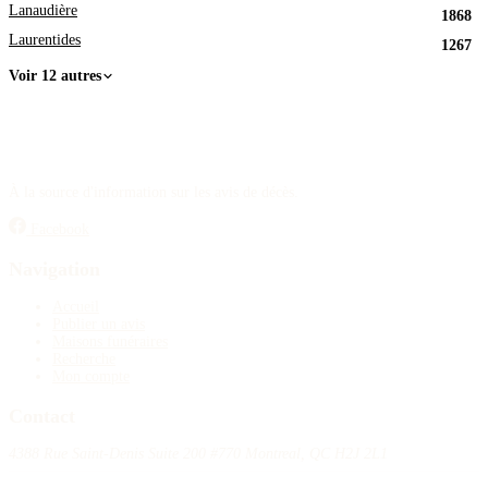
Lanaudière
1868
Laurentides
1267
Voir 12 autres
À la source d'information sur les avis de décès.
Facebook
Navigation
Accueil
Publier un avis
Maisons funéraires
Recherche
Mon compte
Contact
4388 Rue Saint-Denis Suite 200 #770 Montreal, QC H2J 2L1