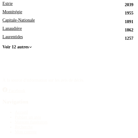
Estrie
2039
Montérégie
1955
Capitale-Nationale
1891
Lanaudière
1862
Laurentides
1257
Voir 12 autres
À la source d'information sur les avis de décès.
Facebook
Navigation
Accueil
Publier un avis
Maisons funéraires
Recherche
Mon compte