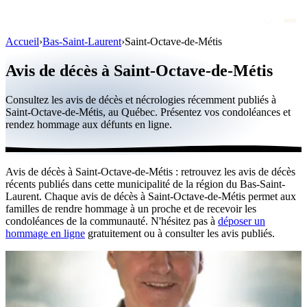
Accueil
›
Bas-Saint-Laurent
›
Saint-Octave-de-Métis
Avis de décès
Avis de décès à Saint-Octave-de-Métis
Personnalités publiques
Consultez les avis de décès et nécrologies récemment publiés à
Québec
Saint-Octave-de-Métis, au Québec. Présentez vos condoléances et
rendez hommage aux défunts en ligne.
Canada
International
Avis de décès à Saint-Octave-de-Métis : retrouvez les avis de décès
Par région
récents publiés dans cette municipalité de la région du Bas-Saint-
Laurent. Chaque avis de décès à Saint-Octave-de-Métis permet aux
Par ville
familles de rendre hommage à un proche et de recevoir les
condoléances de la communauté. N'hésitez pas à
déposer un
hommage en ligne
gratuitement ou à consulter les avis publiés.
Maisons funéraires
Éternea
Blog