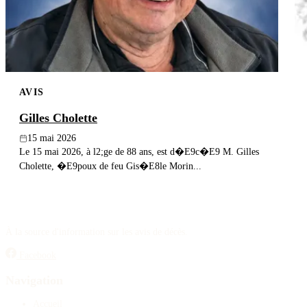
AVIS
Gilles Cholette
15 mai 2026
Le 15 mai 2026, à l2;ge de 88 ans, est d�E9c�E9 M. Gilles
Cholette, �E9poux de feu Gis�E8le Morin...
À la source d'information sur les avis de décès.
Facebook
Navigation
Accueil