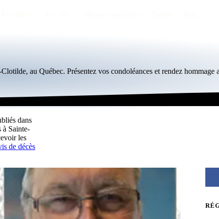
Par région
Par ville
Maisons funéraires
Éternea
Blog
e-Clotilde, au Québec. Présentez vos condoléances et rendez hommage a
ubliés dans
 à Sainte-
evoir les
vis de décès
RÉ