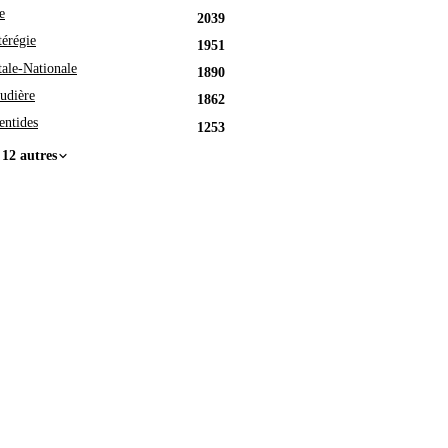
e
2039
érégie
1951
tale-Nationale
1890
udière
1862
entides
1253
 12 autres