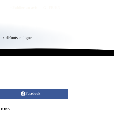
Publier un avis
FR
/
EN
ux défunts en ligne.
Facebook
GIONS