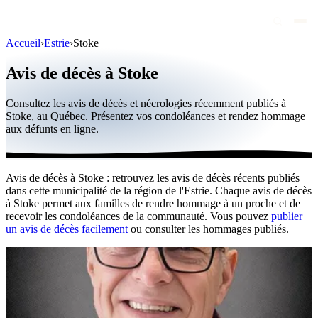
Accueil
›
Estrie
›
Stoke
Avis de décès
Avis de décès à Stoke
Personnalités publiques
Consultez les avis de décès et nécrologies récemment publiés à
Québec
Stoke, au Québec. Présentez vos condoléances et rendez hommage
aux défunts en ligne.
Canada
International
Avis de décès à Stoke : retrouvez les avis de décès récents publiés
Par région
dans cette municipalité de la région de l'Estrie. Chaque avis de décès
à Stoke permet aux familles de rendre hommage à un proche et de
Par ville
recevoir les condoléances de la communauté. Vous pouvez
publier
un avis de décès facilement
ou consulter les hommages publiés.
Maisons funéraires
Éternea
Blog