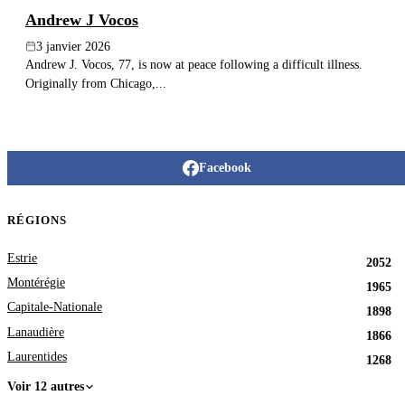
Andrew J Vocos
3 janvier 2026
Andrew J. Vocos, 77, is now at peace following a difficult illness.
Originally from Chicago,...
Facebook
RÉGIONS
Estrie
2052
Montérégie
1965
Capitale-Nationale
1898
Lanaudière
1866
Laurentides
1268
Voir 12 autres