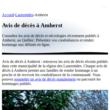
Accueil
›
Laurentides
›
Amherst
Avis de décès
Avis de décès à Amherst
Personnalités publiques
Consultez les avis de décès et nécrologies récemment publiés à
Québec
Amherst, au Québec. Présentez vos condoléances et rendez
hommage aux défunts en ligne.
Canada
International
Avis de décès à Amherst : retrouvez les avis de décès récents publiés
Par région
dans cette municipalité de la région des Laurentides. Chaque avis de
décès à Amherst permet aux familles de rendre hommage à un
Par ville
proche et de recevoir les condoléances de la communauté. Vous
pouvez
soumettre un avis de décès gratuitement
ou parcourir les
hommages publiés.
Maisons funéraires
Éternea
Blog