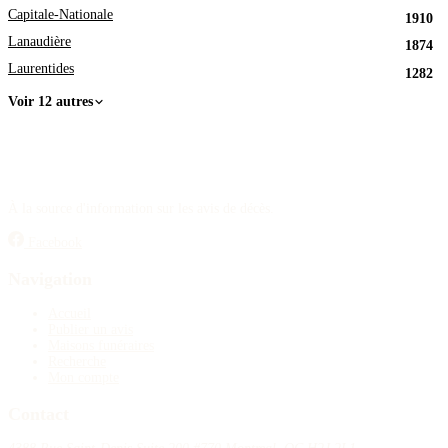
Capitale-Nationale
1910
Lanaudière
1874
Laurentides
1282
Voir 12 autres
À la source d'information sur les avis de décès.
Facebook
Navigation
Accueil
Publier un avis
Maisons funéraires
Recherche
Mon compte
Contact