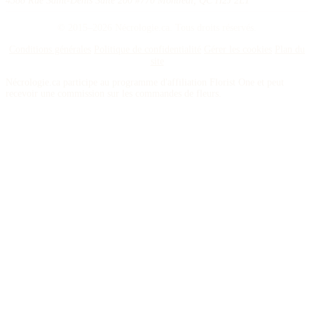
4388 Rue Saint-Denis Suite 200 #770 Montreal, QC H2J 2L1
© 2015–2026 Nécrologie.ca. Tous droits réservés.
Conditions générales
Politique de confidentialité
Gérer les cookies
Plan du
site
Nécrologie.ca participe au programme d'affiliation Florist One et peut
recevoir une commission sur les commandes de fleurs.