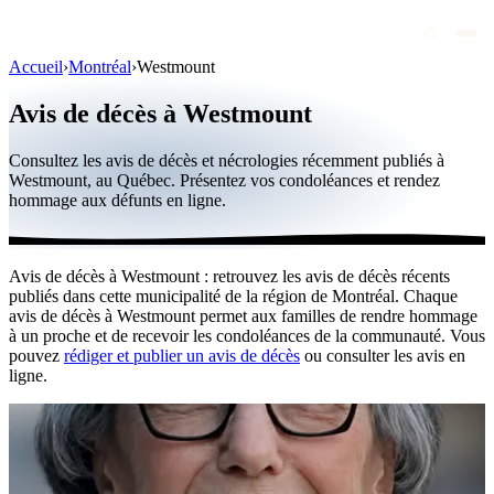
Accueil
›
Montréal
›
Westmount
Avis de décès
Avis de décès à Westmount
Personnalités publiques
Consultez les avis de décès et nécrologies récemment publiés à
Québec
Westmount, au Québec. Présentez vos condoléances et rendez
hommage aux défunts en ligne.
Canada
International
Avis de décès à Westmount : retrouvez les avis de décès récents
Par région
publiés dans cette municipalité de la région de Montréal. Chaque
avis de décès à Westmount permet aux familles de rendre hommage
Par ville
à un proche et de recevoir les condoléances de la communauté. Vous
pouvez
rédiger et publier un avis de décès
ou consulter les avis en
ligne.
Maisons funéraires
Éternea
Blog