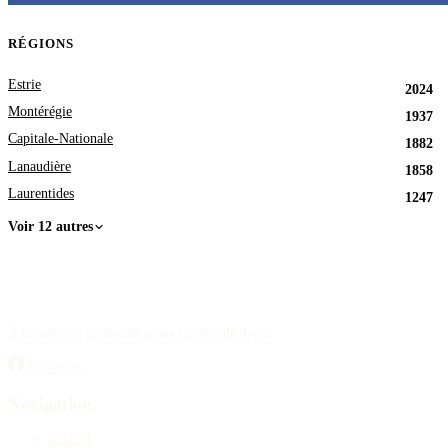
RÉGIONS
Estrie
2024
Montérégie
1937
Capitale-Nationale
1882
Lanaudière
1858
Laurentides
1247
Voir 12 autres
À la source d'information sur les avis de décès.
Facebook
Navigation
Accueil