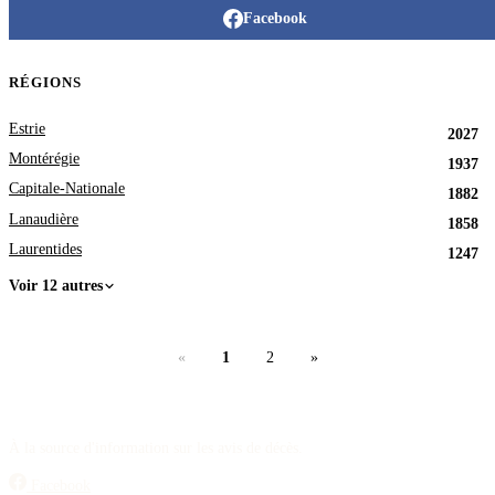
Facebook
RÉGIONS
Estrie
2027
Montérégie
1937
Capitale-Nationale
1882
Lanaudière
1858
Laurentides
1247
Voir 12 autres
«
1
2
»
À la source d'information sur les avis de décès.
Facebook