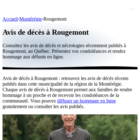
Accueil
›
Montérégie
›
Rougemont
Avis de décès
Avis de décès à Rougemont
Personnalités publiques
Consultez les avis de décès et nécrologies récemment publiés à
Québec
Rougemont, au Québec. Présentez vos condoléances et rendez
hommage aux défunts en ligne.
Canada
International
Avis de décès à Rougemont : retrouvez les avis de décès récents
Par région
publiés dans cette municipalité de la région de la Montérégie.
Chaque avis de décès à Rougemont permet aux familles de rendre
Par ville
hommage à un proche et de recevoir les condoléances de la
communauté. Vous pouvez
diffuser un hommage en ligne
gratuitement ou consulter les avis publiés.
Maisons funéraires
Éternea
Blog