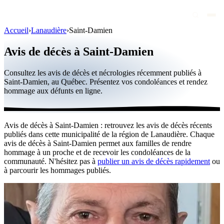
Accueil
›
Lanaudière
›
Saint-Damien
Avis de décès
Avis de décès à Saint-Damien
Personnalités publiques
Consultez les avis de décès et nécrologies récemment publiés à
Québec
Saint-Damien, au Québec. Présentez vos condoléances et rendez
hommage aux défunts en ligne.
Canada
International
Avis de décès à Saint-Damien : retrouvez les avis de décès récents
Par région
publiés dans cette municipalité de la région de Lanaudière. Chaque
avis de décès à Saint-Damien permet aux familles de rendre
Par ville
hommage à un proche et de recevoir les condoléances de la
communauté. N'hésitez pas à
publier un avis de décès rapidement
ou
à parcourir les hommages publiés.
Maisons funéraires
Éternea
Blog