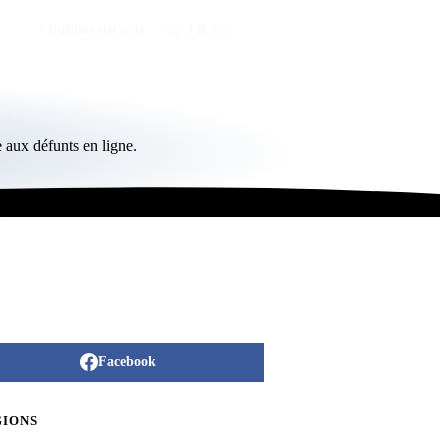
Publier un avis
FR
/
EN
 aux défunts en ligne.
Facebook
GIONS