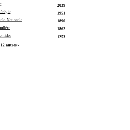
e
2039
érégie
1951
tale-Nationale
1890
udière
1862
entides
1253
 12 autres