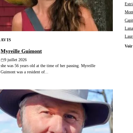
Estri
Mont
Capi
Lana
Laur
AVIS
Voir
Myreille Guimont
9 juillet 2026
she was 56 years old at the time of her passing. Myreille
Guimont was a resident of...