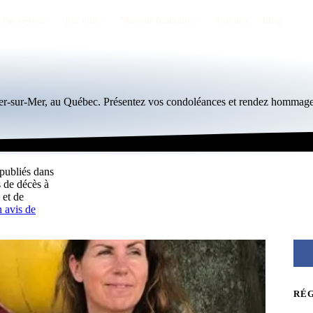
Par région
Par ville
Maisons funéraires
Éternea
Blog
hier-sur-Mer, au Québec. Présentez vos condoléances et rendez hommage
 publiés dans
 de décès à
 et de
 avis de
RÉ