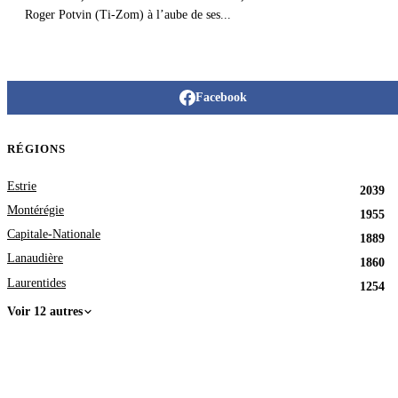
Roger Potvin (Ti-Zom) à l’aube de ses...
Facebook
RÉGIONS
Estrie
2039
Montérégie
1955
Capitale-Nationale
1889
Lanaudière
1860
Laurentides
1254
Voir 12 autres