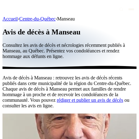
Accueil
›
Centre-du-Québec
›
Manseau
Avis de décès
Avis de décès à Manseau
Personnalités publiques
Consultez les avis de décès et nécrologies récemment publiés à
Québec
Manseau, au Québec. Présentez vos condoléances et rendez
hommage aux défunts en ligne.
Canada
International
Avis de décès à Manseau : retrouvez les avis de décès récents
Par région
publiés dans cette municipalité de la région du Centre-du-Québec.
Chaque avis de décès à Manseau permet aux familles de rendre
Par ville
hommage à un proche et de recevoir les condoléances de la
communauté. Vous pouvez
rédiger et publier un avis de décès
ou
consulter les avis en ligne.
Maisons funéraires
Éternea
Blog