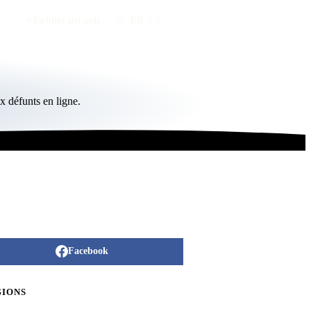
Publier un avis
FR
/
EN
 défunts en ligne.
Facebook
GIONS