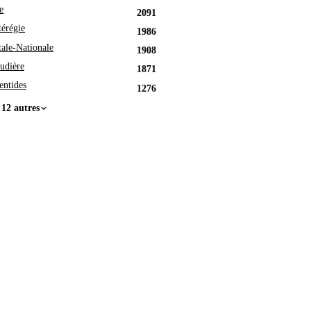
e
2091
érégie
1986
tale-Nationale
1908
udière
1871
entides
1276
 12 autres