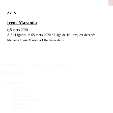
AVIS
Irène Maranda
5 mars 2020
À St-Liguori, le 05 mars 2020 à l’âge de 101 ans, est décédée
Madame Irène Maranda.Elle laisse dans...
À la source d'information sur les avis de décès.
Facebook
Navigation
Accueil
Publier un avis
Maisons funéraires
Recherche
Mon compte