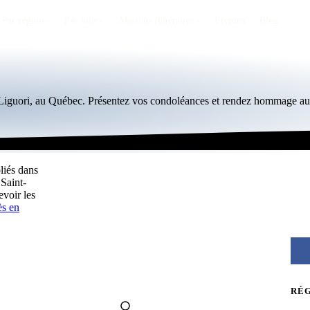
Par région
Par ville
Maisons funéraires
Éternea
Blog
t-Liguori, au Québec. Présentez vos condoléances et rendez hommage aux
liés dans
 Saint-
voir les
ès en
RÉ