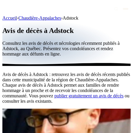
Accueil
›
Chaudière-Appalaches
›
Adstock
Avis de décès
Avis de décès à Adstock
Personnalités publiques
Consultez les avis de décès et nécrologies récemment publiés à
Québec
Adstock, au Québec. Présentez vos condoléances et rendez
hommage aux défunts en ligne.
Canada
International
Avis de décès à Adstock : retrouvez les avis de décès récents publiés
Par région
dans cette municipalité de la région de Chaudière-Appalaches.
Chaque avis de décès à Adstock permet aux familles de rendre
Par ville
hommage à un proche et de recevoir les condoléances de la
communauté. Vous pouvez
publier gratuitement un avis de décès
ou
consulter les avis existants.
Maisons funéraires
Éternea
Blog