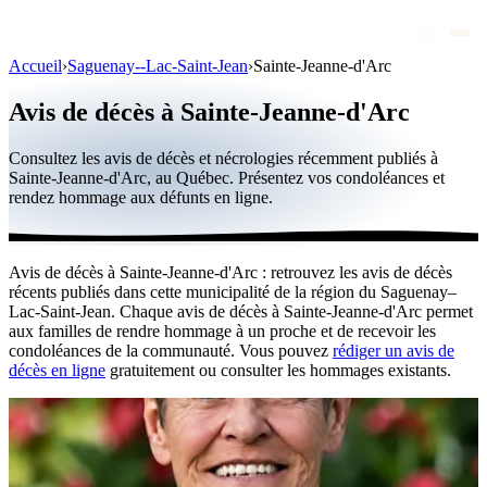
Accueil
›
Saguenay--Lac-Saint-Jean
›
Sainte-Jeanne-d'Arc
Avis de décès
Avis de décès à Sainte-Jeanne-d'Arc
Personnalités publiques
Consultez les avis de décès et nécrologies récemment publiés à
Québec
Sainte-Jeanne-d'Arc, au Québec. Présentez vos condoléances et
rendez hommage aux défunts en ligne.
Canada
International
Avis de décès à Sainte-Jeanne-d'Arc : retrouvez les avis de décès
Par région
récents publiés dans cette municipalité de la région du Saguenay–
Lac-Saint-Jean. Chaque avis de décès à Sainte-Jeanne-d'Arc permet
Par ville
aux familles de rendre hommage à un proche et de recevoir les
condoléances de la communauté. Vous pouvez
rédiger un avis de
décès en ligne
gratuitement ou consulter les hommages existants.
Maisons funéraires
Éternea
Blog