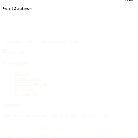
Voir 12 autres
À la source d'information sur les avis de décès.
Facebook
Navigation
Accueil
Publier un avis
Maisons funéraires
Recherche
Mon compte
Contact
4388 Rue Saint-Denis Suite 200 #770 Montreal, QC H2J 2L1
© 2015–2026 Nécrologie.ca. Tous droits réservés.
Conditions générales
Politique de confidentialité
Gérer les cookies
Plan du