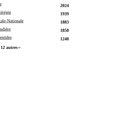
e
2024
érégie
1939
tale-Nationale
1883
udière
1858
entides
1248
 12 autres