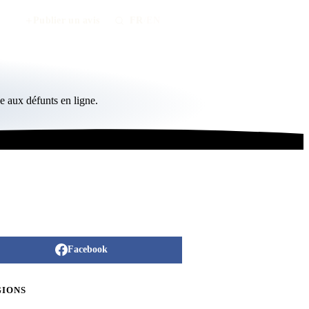
Publier un avis
FR
/
EN
 aux défunts en ligne.
Facebook
GIONS