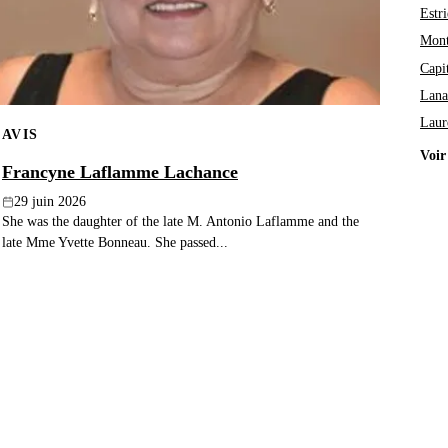
Estri
Mont
Capi
Lana
Laur
AVIS
Voir
Francyne Laflamme Lachance
29 juin 2026
She was the daughter of the late M. Antonio Laflamme and the
late Mme Yvette Bonneau. She passed...