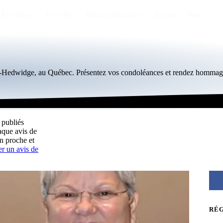
Par région
Par ville
Maisons funéraires
Éternea
Blog
te-Hedwidge, au Québec. Présentez vos condoléances et rendez hommage
 publiés
aque avis de
n proche et
er un avis de
RÉ