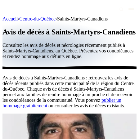
Accueil
›
Centre-du-Québec
›
Saints-Martyrs-Canadiens
Avis de décès
Avis de décès à Saints-Martyrs-Canadiens
Personnalités publiques
Consultez les avis de décès et nécrologies récemment publiés à
Québec
Saints-Martyrs-Canadiens, au Québec. Présentez vos condoléances
et rendez hommage aux défunts en ligne.
Canada
International
Avis de décès à Saints-Martyrs-Canadiens : retrouvez les avis de
Par région
décès récents publiés dans cette municipalité de la région du Centre-
du-Québec. Chaque avis de décès à Saints-Martyrs-Canadiens
Par ville
permet aux familles de rendre hommage à un proche et de recevoir
les condoléances de la communauté. Vous pouvez
publier un
hommage gratuitement
ou consulter les avis de décès existants.
Maisons funéraires
Éternea
Blog