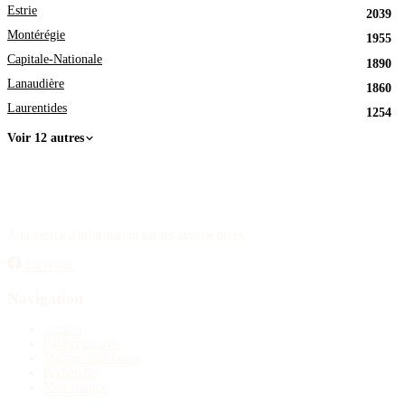
Estrie
2039
Montérégie
1955
Capitale-Nationale
1890
Lanaudière
1860
Laurentides
1254
Voir 12 autres
À la source d'information sur les avis de décès.
Facebook
Navigation
Accueil
Publier un avis
Maisons funéraires
Recherche
Mon compte