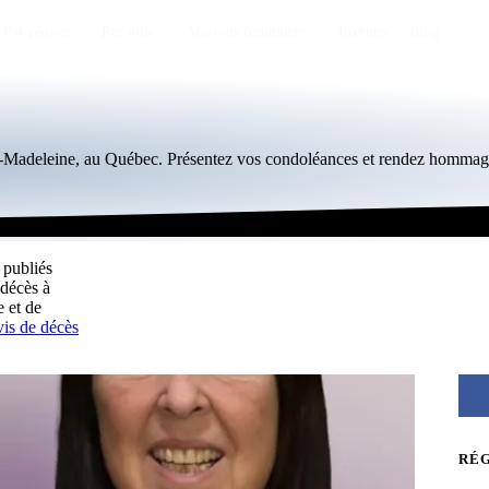
Par région
Par ville
Maisons funéraires
Éternea
Blog
te-Madeleine, au Québec. Présentez vos condoléances et rendez hommage
 publiés
 décès à
 et de
vis de décès
RÉ