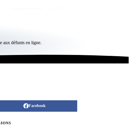
Publier un avis
FR
/
EN
 aux défunts en ligne.
Facebook
GIONS