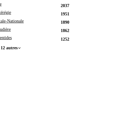
e
2037
érégie
1951
tale-Nationale
1890
udière
1862
entides
1252
 12 autres