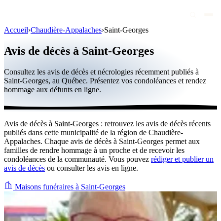
Accueil
›
Chaudière-Appalaches
›
Saint-Georges
Avis de décès
Avis de décès à Saint-Georges
Personnalités publiques
Consultez les avis de décès et nécrologies récemment publiés à
Québec
Saint-Georges, au Québec. Présentez vos condoléances et rendez
hommage aux défunts en ligne.
Canada
International
Avis de décès à Saint-Georges : retrouvez les avis de décès récents
Par région
publiés dans cette municipalité de la région de Chaudière-
Appalaches. Chaque avis de décès à Saint-Georges permet aux
Par ville
familles de rendre hommage à un proche et de recevoir les
condoléances de la communauté. Vous pouvez
rédiger et publier un
avis de décès
ou consulter les avis en ligne.
Maisons funéraires
Éternea
Maisons funéraires à Saint-Georges
Blog