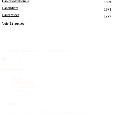
Capitale-Nationale
1909
Lanaudière
1871
Laurentides
1277
Voir 12 autres
À la source d'information sur les avis de décès.
Facebook
Navigation
Accueil
Publier un avis
Maisons funéraires
Recherche
Mon compte
Contact
4388 Rue Saint-Denis Suite 200 #770 Montreal, QC H2J 2L1