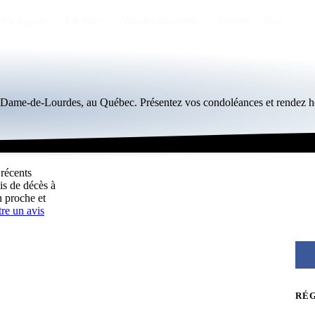
Par région
Par ville
Maisons funéraires
Éternea
Blog
re-Dame-de-Lourdes, au Québec. Présentez vos condoléances et rendez 
récents
is de décès à
 proche et
re un avis
RÉ