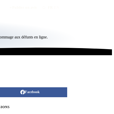
Publier un avis
FR
/
EN
hommage aux défunts en ligne.
Facebook
GIONS