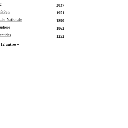
e
2037
érégie
1951
tale-Nationale
1890
udière
1862
entides
1252
 12 autres