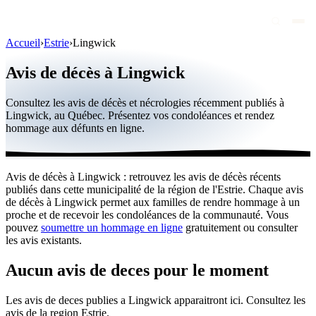
Accueil
›
Estrie
›
Lingwick
Avis de décès
Avis de décès à Lingwick
Personnalités publiques
Consultez les avis de décès et nécrologies récemment publiés à
Québec
Lingwick, au Québec. Présentez vos condoléances et rendez
hommage aux défunts en ligne.
Canada
International
Avis de décès à Lingwick : retrouvez les avis de décès récents
Par région
publiés dans cette municipalité de la région de l'Estrie. Chaque avis
de décès à Lingwick permet aux familles de rendre hommage à un
Par ville
proche et de recevoir les condoléances de la communauté. Vous
pouvez
soumettre un hommage en ligne
gratuitement ou consulter
les avis existants.
Maisons funéraires
Éternea
Aucun avis de deces pour le moment
Blog
Les avis de deces publies a Lingwick apparaitront ici. Consultez les
avis de la region Estrie.