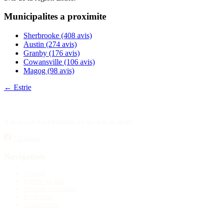
Publier un avis
Municipalites a proximite
Recherche
Sherbrooke
(408 avis)
Austin
(274 avis)
Granby
(176 avis)
Cowansville
(106 avis)
Magog
(98 avis)
← Estrie
À la source d'information sur les avis de décès.
Facebook
Navigation
Accueil
Publier un avis
Maisons funéraires
Recherche
Mon compte