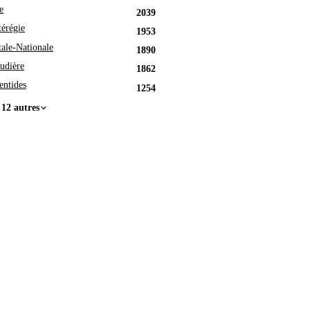
e
2039
érégie
1953
tale-Nationale
1890
udière
1862
entides
1254
 12 autres