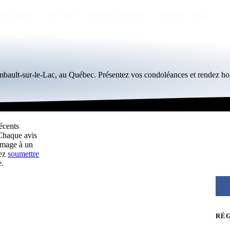
Par région
Par ville
Maisons funéraires
Éternea
Blog
ambault-sur-le-Lac, au Québec. Présentez vos condoléances et rendez h
écents
 Chaque avis
mmage à un
vez
soumettre
e.
RÉ