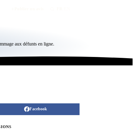
Publier un avis
FR
/
EN
ommage aux défunts en ligne.
Facebook
GIONS