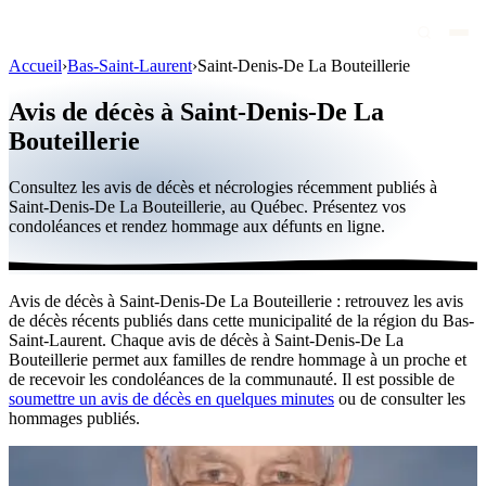
Accueil
›
Bas-Saint-Laurent
›
Saint-Denis-De La Bouteillerie
Avis de décès
Avis de décès à Saint-Denis-De La
Personnalités publiques
Bouteillerie
Québec
Consultez les avis de décès et nécrologies récemment publiés à
Saint-Denis-De La Bouteillerie, au Québec. Présentez vos
Canada
condoléances et rendez hommage aux défunts en ligne.
International
Par région
Avis de décès à Saint-Denis-De La Bouteillerie : retrouvez les avis
de décès récents publiés dans cette municipalité de la région du Bas-
Par ville
Saint-Laurent. Chaque avis de décès à Saint-Denis-De La
Bouteillerie permet aux familles de rendre hommage à un proche et
Maisons funéraires
de recevoir les condoléances de la communauté. Il est possible de
soumettre un avis de décès en quelques minutes
ou de consulter les
Éternea
hommages publiés.
Blog