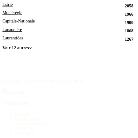
Estrie
2058
Montérégie
1966
Capitale-Nationale
1900
Lanaudière
1868
Laurentides
1267
Voir 12 autres
À la source d'information sur les avis de décès.
Facebook
Navigation
Accueil
Publier un avis
Maisons funéraires
Recherche
Mon compte