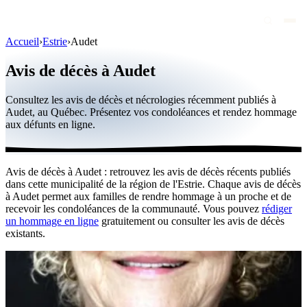
Accueil
›
Estrie
›
Audet
Avis de décès
Avis de décès à Audet
Personnalités publiques
Consultez les avis de décès et nécrologies récemment publiés à
Québec
Audet, au Québec. Présentez vos condoléances et rendez hommage
aux défunts en ligne.
Canada
International
Avis de décès à Audet : retrouvez les avis de décès récents publiés
Par région
dans cette municipalité de la région de l'Estrie. Chaque avis de décès
à Audet permet aux familles de rendre hommage à un proche et de
Par ville
recevoir les condoléances de la communauté. Vous pouvez
rédiger
un hommage en ligne
gratuitement ou consulter les avis de décès
existants.
Maisons funéraires
Éternea
Blog