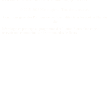
4388 Rue Saint-Denis Suite 200 #770 Montreal, QC H2J 2L1
© 2015–2026 Nécrologie.ca. Tous droits réservés.
Conditions générales
Politique de confidentialité
Gérer les cookies
Plan du
site
Nécrologie.ca participe au programme d'affiliation Florist One et peut
recevoir une commission sur les commandes de fleurs.