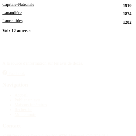
Capitale-Nationale
1910
Lanaudière
1874
Laurentides
1282
Voir 12 autres
À la source d'information sur les avis de décès.
Facebook
Navigation
Accueil
Publier un avis
Maisons funéraires
Recherche
Mon compte
Contact