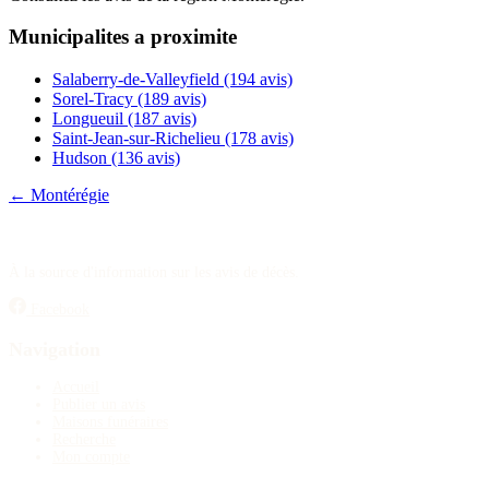
Publier un avis
Municipalites a proximite
Recherche
Salaberry-de-Valleyfield
(194 avis)
Sorel-Tracy
(189 avis)
Longueuil
(187 avis)
Saint-Jean-sur-Richelieu
(178 avis)
Hudson
(136 avis)
← Montérégie
À la source d'information sur les avis de décès.
Facebook
Navigation
Accueil
Publier un avis
Maisons funéraires
Recherche
Mon compte