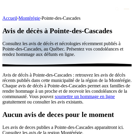
Accueil
›
Montérégie
›
Pointe-des-Cascades
Avis de décès
Avis de décès à Pointe-des-Cascades
Personnalités publiques
Consultez les avis de décès et nécrologies récemment publiés à
Québec
Pointe-des-Cascades, au Québec. Présentez vos condoléances et
rendez hommage aux défunts en ligne.
Canada
International
Avis de décès à Pointe-des-Cascades : retrouvez les avis de décès
Par région
récents publiés dans cette municipalité de la région de la Montérégie.
Chaque avis de décès à Pointe-des-Cascades permet aux familles de
Par ville
rendre hommage à un proche et de recevoir les condoléances de la
communauté. Vous pouvez
soumettre un hommage en ligne
gratuitement ou consulter les avis existants.
Maisons funéraires
Éternea
Aucun avis de deces pour le moment
Blog
Les avis de deces publies a Pointe-des-Cascades apparaitront ici.
Consultez les avis de la region Montérégie.