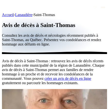
Accueil
›
Lanaudière
›
Saint-Thomas
Avis de décès
Avis de décès à Saint-Thomas
Personnalités publiques
Consultez les avis de décès et nécrologies récemment publiés à
Québec
Saint-Thomas, au Québec. Présentez vos condoléances et rendez
hommage aux défunts en ligne.
Canada
International
Avis de décès à Saint-Thomas : retrouvez les avis de décès récents
Par région
publiés dans cette municipalité de la région de Lanaudière. Chaque
avis de décès à Saint-Thomas permet aux familles de rendre
Par ville
hommage à un proche et de recevoir les condoléances de la
communauté. Vous pouvez
créer un avis de décès en ligne
gratuitement ou parcourir les hommages existants.
Maisons funéraires
Éternea
Blog