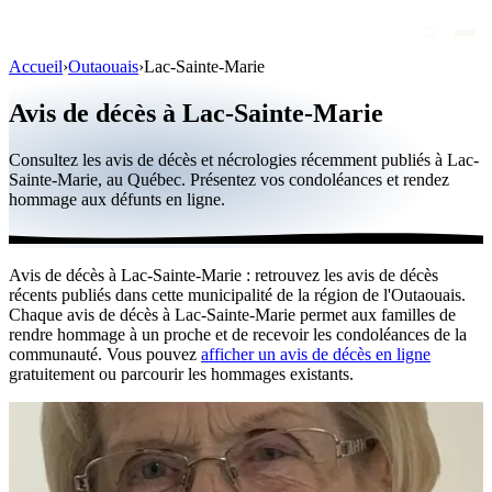
Accueil
›
Outaouais
›
Lac-Sainte-Marie
Avis de décès
Avis de décès à Lac-Sainte-Marie
Personnalités publiques
Consultez les avis de décès et nécrologies récemment publiés à Lac-
Québec
Sainte-Marie, au Québec. Présentez vos condoléances et rendez
hommage aux défunts en ligne.
Canada
International
Avis de décès à Lac-Sainte-Marie : retrouvez les avis de décès
Par région
récents publiés dans cette municipalité de la région de l'Outaouais.
Chaque avis de décès à Lac-Sainte-Marie permet aux familles de
Par ville
rendre hommage à un proche et de recevoir les condoléances de la
communauté. Vous pouvez
afficher un avis de décès en ligne
gratuitement ou parcourir les hommages existants.
Maisons funéraires
Éternea
Blog