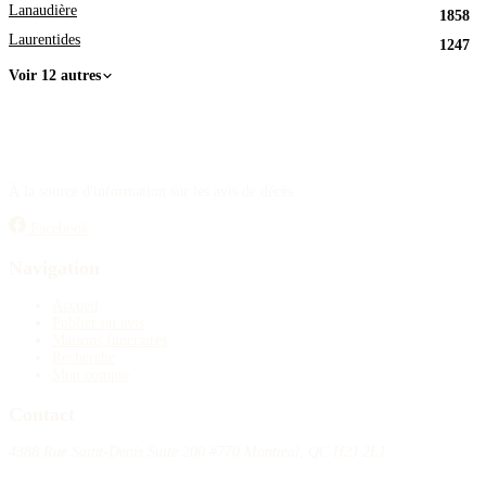
Lanaudière
1858
Laurentides
1247
Voir 12 autres
À la source d'information sur les avis de décès.
Facebook
Navigation
Accueil
Publier un avis
Maisons funéraires
Recherche
Mon compte
Contact
4388 Rue Saint-Denis Suite 200 #770 Montreal, QC H2J 2L1