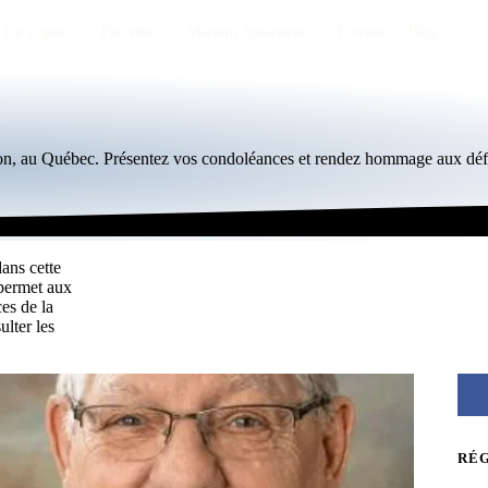
Par région
Par ville
Maisons funéraires
Éternea
Blog
ton, au Québec. Présentez vos condoléances et rendez hommage aux défu
dans cette
 permet aux
es de la
lter les
RÉ