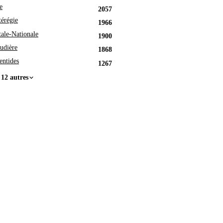
e
2057
érégie
1966
tale-Nationale
1900
udière
1868
entides
1267
 12 autres