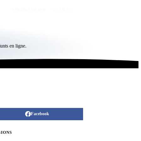
Publier un avis
FR
/
EN
nts en ligne.
Facebook
GIONS