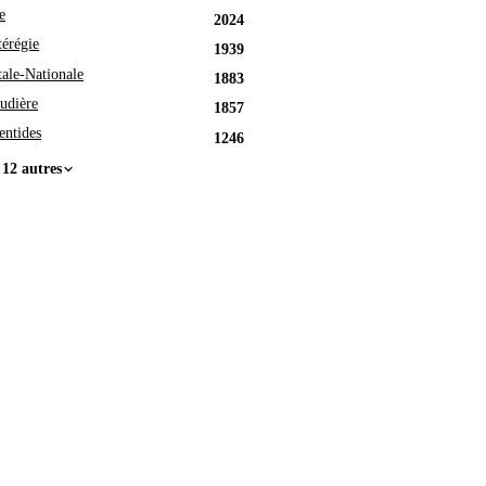
e
2024
érégie
1939
tale-Nationale
1883
udière
1857
entides
1246
 12 autres