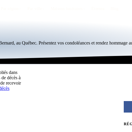
Par région
Par ville
Maisons funéraires
Éternea
Blog
t-Bernard, au Québec. Présentez vos condoléances et rendez hommage au
bliés dans
 de décès à
de recevoir
 décès
RÉ