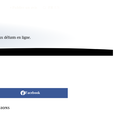
Publier un avis
FR
/
EN
x défunts en ligne.
Facebook
GIONS