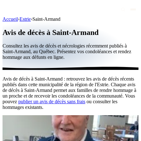
Accueil
›
Estrie
›
Saint-Armand
Avis de décès
Avis de décès à Saint-Armand
Personnalités publiques
Consultez les avis de décès et nécrologies récemment publiés à
Québec
Saint-Armand, au Québec. Présentez vos condoléances et rendez
hommage aux défunts en ligne.
Canada
International
Avis de décès à Saint-Armand : retrouvez les avis de décès récents
Par région
publiés dans cette municipalité de la région de l'Estrie. Chaque avis
de décès à Saint-Armand permet aux familles de rendre hommage à
Par ville
un proche et de recevoir les condoléances de la communauté. Vous
pouvez
publier un avis de décès sans frais
ou consulter les
hommages existants.
Maisons funéraires
Éternea
Blog