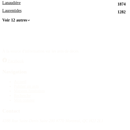
Lanaudière
1874
Laurentides
1282
Voir 12 autres
À la source d'information sur les avis de décès.
Facebook
Navigation
Accueil
Publier un avis
Maisons funéraires
Recherche
Mon compte
Contact
4388 Rue Saint-Denis Suite 200 #770 Montreal, QC H2J 2L1