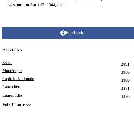
was born on April 12, 1944, and...
Facebook
RÉGIONS
Estrie
2091
Montérégie
1986
Capitale-Nationale
1908
Lanaudière
1871
Laurentides
1276
Voir 12 autres