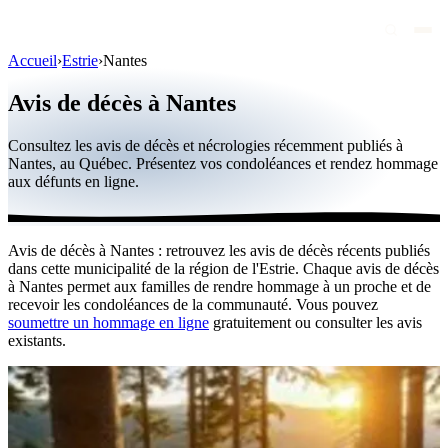
Accueil
›
Estrie
›
Nantes
Avis de décès
Avis de décès à Nantes
Personnalités publiques
Consultez les avis de décès et nécrologies récemment publiés à
Québec
Nantes, au Québec. Présentez vos condoléances et rendez hommage
aux défunts en ligne.
Canada
International
Avis de décès à Nantes : retrouvez les avis de décès récents publiés
Par région
dans cette municipalité de la région de l'Estrie. Chaque avis de décès
à Nantes permet aux familles de rendre hommage à un proche et de
Par ville
recevoir les condoléances de la communauté. Vous pouvez
soumettre un hommage en ligne
gratuitement ou consulter les avis
existants.
Maisons funéraires
Éternea
Blog