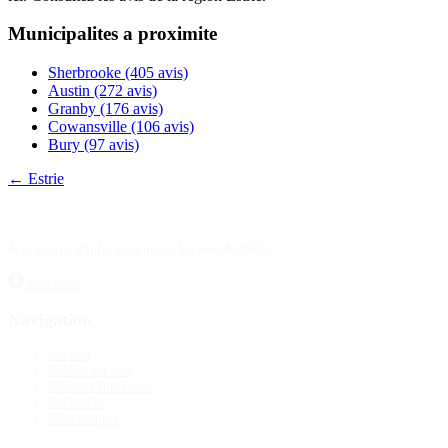
Publier un avis
Municipalites a proximite
Recherche
Sherbrooke
(405 avis)
Austin
(272 avis)
Granby
(176 avis)
Cowansville
(106 avis)
Bury
(97 avis)
← Estrie
À la source d'information sur les avis de décès.
Facebook
Navigation
Accueil
Publier un avis
Maisons funéraires
Recherche
Mon compte