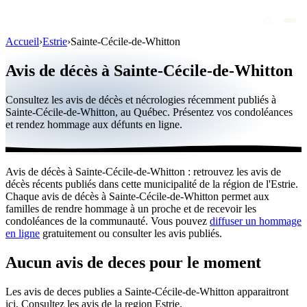
Accueil
›
Estrie
›
Sainte-Cécile-de-Whitton
Avis de décès
Avis de décès à Sainte-Cécile-de-Whitton
Personnalités publiques
Consultez les avis de décès et nécrologies récemment publiés à
Québec
Sainte-Cécile-de-Whitton, au Québec. Présentez vos condoléances
et rendez hommage aux défunts en ligne.
Canada
International
Avis de décès à Sainte-Cécile-de-Whitton : retrouvez les avis de
Par région
décès récents publiés dans cette municipalité de la région de l'Estrie.
Chaque avis de décès à Sainte-Cécile-de-Whitton permet aux
Par ville
familles de rendre hommage à un proche et de recevoir les
condoléances de la communauté. Vous pouvez
diffuser un hommage
en ligne
gratuitement ou consulter les avis publiés.
Maisons funéraires
Éternea
Aucun avis de deces pour le moment
Blog
Les avis de deces publies a Sainte-Cécile-de-Whitton apparaitront
ici. Consultez les avis de la region Estrie.