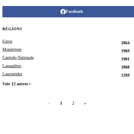
Facebook
RÉGIONS
Estrie
2064
Montérégie
1969
Capitale-Nationale
1901
Lanaudière
1868
Laurentides
1269
Voir 12 autres
«
1
2
»
À la source d'information sur les avis de décès.