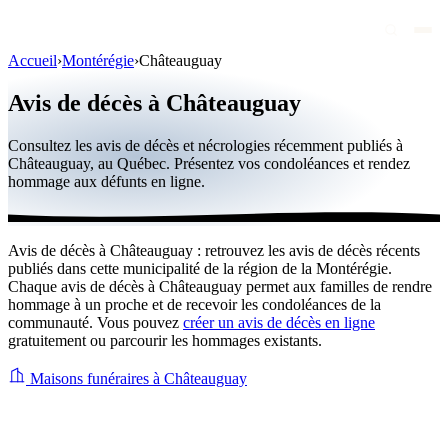
Accueil
›
Montérégie
›
Châteauguay
Avis de décès
Avis de décès à Châteauguay
Personnalités publiques
Consultez les avis de décès et nécrologies récemment publiés à
Québec
Châteauguay, au Québec. Présentez vos condoléances et rendez
hommage aux défunts en ligne.
Canada
International
Avis de décès à Châteauguay : retrouvez les avis de décès récents
Par région
publiés dans cette municipalité de la région de la Montérégie.
Chaque avis de décès à Châteauguay permet aux familles de rendre
Par ville
hommage à un proche et de recevoir les condoléances de la
communauté. Vous pouvez
créer un avis de décès en ligne
gratuitement ou parcourir les hommages existants.
Maisons funéraires
Éternea
Maisons funéraires à Châteauguay
Blog