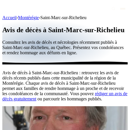
Accueil
›
Montérégie
›
Saint-Marc-sur-Richelieu
Avis de décès
Avis de décès à Saint-Marc-sur-Richelieu
Personnalités publiques
Consultez les avis de décès et nécrologies récemment publiés à
Québec
Saint-Marc-sur-Richelieu, au Québec. Présentez vos condoléances
et rendez hommage aux défunts en ligne.
Canada
International
Avis de décès à Saint-Marc-sur-Richelieu : retrouvez les avis de
Par région
décès récents publiés dans cette municipalité de la région de la
Montérégie. Chaque avis de décès à Saint-Marc-sur-Richelieu
Par ville
permet aux familles de rendre hommage à un proche et de recevoir
les condoléances de la communauté. Vous pouvez
rédiger un avis de
décès gratuitement
ou parcourir les hommages publiés.
Maisons funéraires
Éternea
Blog