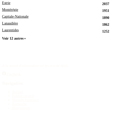
Estrie
2037
Montérégie
1951
Capitale-Nationale
1890
Lanaudière
1862
Laurentides
1252
Voir 12 autres
À la source d'information sur les avis de décès.
Facebook
Navigation
Accueil
Publier un avis
Maisons funéraires
Recherche
Mon compte