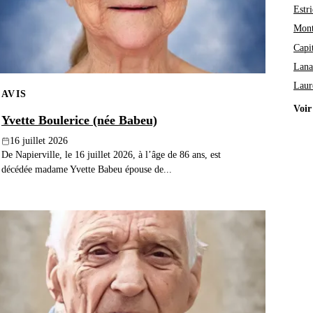
Estri
Mont
Capi
Lana
Laur
AVIS
Voir
Yvette Boulerice (née Babeu)
16 juillet 2026
De Napierville, le 16 juillet 2026, à l’âge de 86 ans, est
décédée madame Yvette Babeu épouse de...