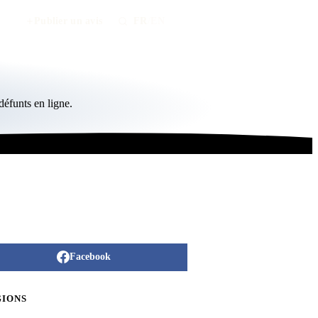
Publier un avis
FR
/
EN
éfunts en ligne.
Facebook
GIONS