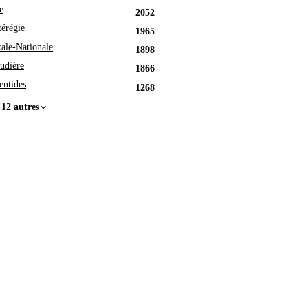
e
2052
érégie
1965
tale-Nationale
1898
udière
1866
entides
1268
 12 autres