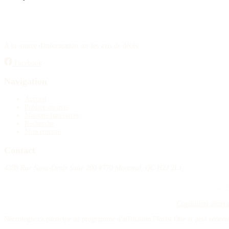
À la source d'information sur les avis de décès.
Facebook
Navigation
Accueil
Publier un avis
Maisons funéraires
Recherche
Mon compte
Contact
4388 Rue Saint-Denis Suite 200 #770 Montreal, QC H2J 2L1
© 2
Conditions généra
Nécrologie.ca participe au programme d'affiliation Florist One et peut recev