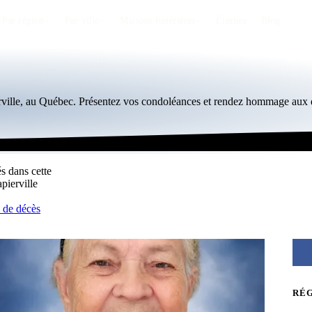
Par région
Par ville
Maisons funéraires
Éternea
Blog
rville, au Québec. Présentez vos condoléances et rendez hommage aux d
és dans cette
pierville
s de décès
RÉ