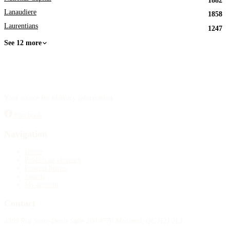
1882
Lanaudiere
1858
Laurentians
1247
See 12 more
Your source for obituary information.
Facebook
Navigation
Home
Publish an obituary
Funeral homes
Search
My account
Contact
4388 Rue Saint-Denis Suite 200 #770 Montreal, QC H2J 2L1