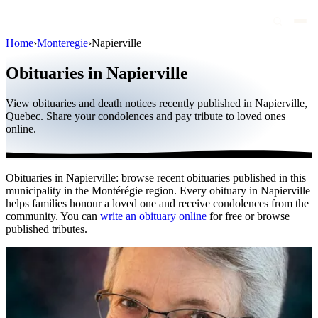
Home
›
Monteregie
›
Napierville
Obituaries
Obituaries in Napierville
Public figures
View obituaries and death notices recently published in Napierville,
Quebec
Quebec. Share your condolences and pay tribute to loved ones
online.
Canada
International
Obituaries in Napierville: browse recent obituaries published in this
By region
municipality in the Montérégie region. Every obituary in Napierville
helps families honour a loved one and receive condolences from the
By city
community. You can
write an obituary online
for free or browse
published tributes.
Funeral homes
Eternea
Blog