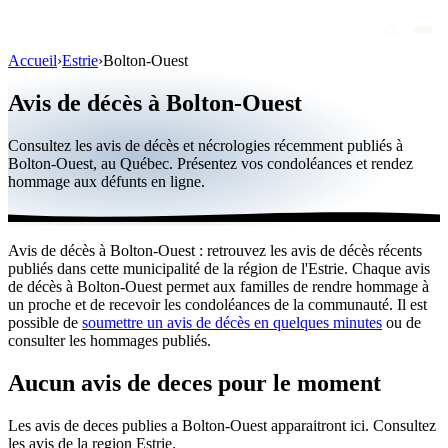
Accueil
›
Estrie
›
Bolton-Ouest
Avis de décès
Avis de décès à Bolton-Ouest
Personnalités publiques
Consultez les avis de décès et nécrologies récemment publiés à
Québec
Bolton-Ouest, au Québec. Présentez vos condoléances et rendez
hommage aux défunts en ligne.
Canada
International
Avis de décès à Bolton-Ouest : retrouvez les avis de décès récents
Par région
publiés dans cette municipalité de la région de l'Estrie. Chaque avis
de décès à Bolton-Ouest permet aux familles de rendre hommage à
Par ville
un proche et de recevoir les condoléances de la communauté. Il est
possible de
soumettre un avis de décès en quelques minutes
ou de
consulter les hommages publiés.
Maisons funéraires
Éternea
Aucun avis de deces pour le moment
Blog
Les avis de deces publies a Bolton-Ouest apparaitront ici. Consultez
les avis de la region Estrie.