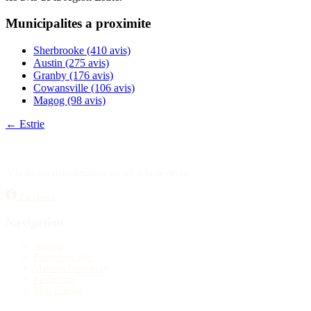
Publier un avis
Municipalites a proximite
Recherche
Sherbrooke
(410 avis)
Austin
(275 avis)
Granby
(176 avis)
Cowansville
(106 avis)
Magog
(98 avis)
← Estrie
À la source d'information sur les avis de décès.
Facebook
Navigation
Accueil
Publier un avis
Maisons funéraires
Recherche
Mon compte